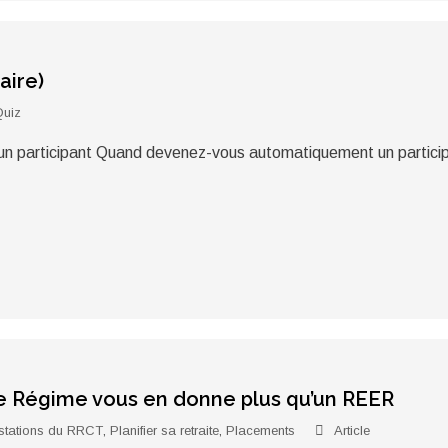
aire)
uiz
nir un participant Quand devenez-vous automatiquement un part
re Régime vous en donne plus qu’un REER
stations du RRCT
,
Planifier sa retraite
,
Placements
Article