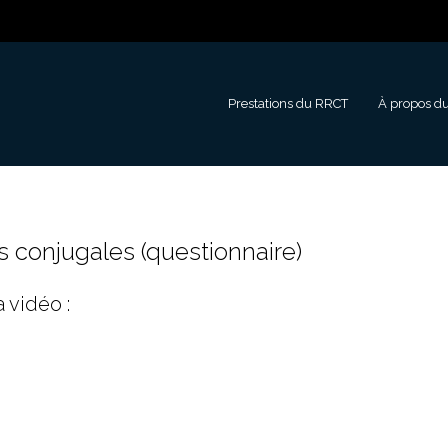
Prestations du RRCT
À propos d
 conjugales (questionnaire)
a vidéo :