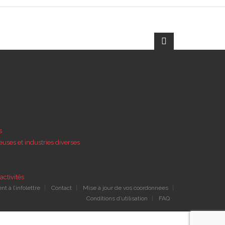
s
euses et industries diverses
activités
 à l’infolettre
Contact
Mise à jour de vos coordonnées
Conditions d’utilisation
FAQ