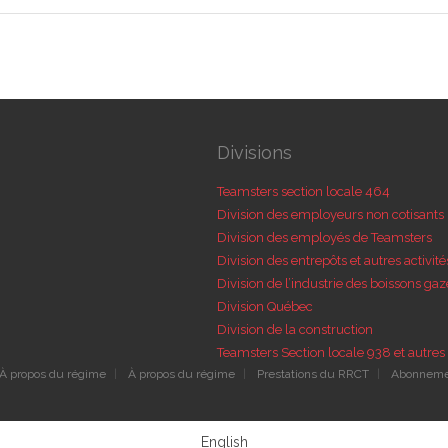
Divisions
Teamsters section locale 464
Division des employeurs non cotisants
Division des employés de Teamsters
Division des entrepôts et autres activité
Division de l’industrie des boissons gaz
Division Québec
Division de la construction
Teamsters Section locale 938 et autres 
À propos du régime
À propos du régime
Prestations du RRCT
Abonnement
English