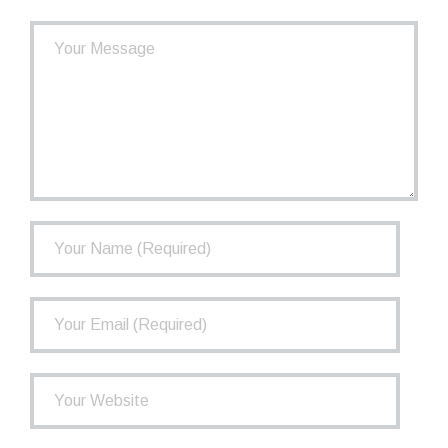
- Fonctionnement du RRCT
- Situation financière du RRCT
- Placements
- Gouvernance
FAQ
Infolettre
Contact