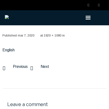
Prestations du RRCT
Published
mai 7, 2020
at
1920 × 1080
in
- Devenir un participant
English
- Évènements de vie
- Planifier sa retraite
Previous
Next
- Partir à la retraite
- Retraite
À propos du régime
Leave a comment